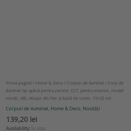
Lemn,
15x23
cm
Prima pagină
/
Home & Deco
/
Corpuri de iluminat
/ Corp de
iluminat tip aplică pentru perete, E27, pentru interior, model
nordic, Alb, Abajur din Fier și bază de Lemn, 15×23 cm
Corpuri de iluminat
,
Home & Deco
,
Noutăți
139,20
lei
Availability:
În stoc