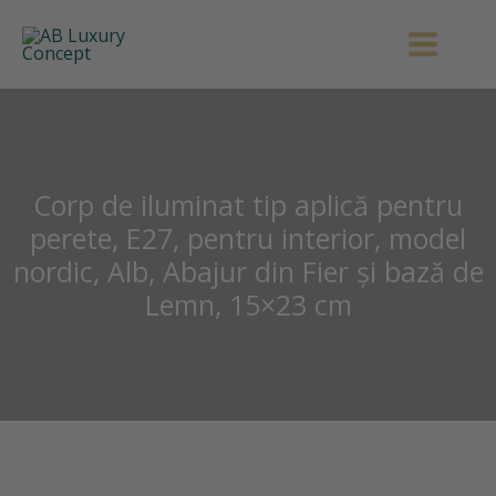
de
Skip
iluminat
to
tip
content
aplică
pentru
perete,
E27,
Corp de iluminat tip aplică pentru
pentru
perete, E27, pentru interior, model
interior,
model
nordic, Alb, Abajur din Fier și bază de
nordic,
Lemn, 15×23 cm
Alb,
Abajur
din
Fier
Cantitate
și
Corp
bază
de
de