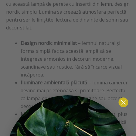
cu această lampă de perete cu inserții din lemn, design
nordic simplu. Lumina sa creează atmosfera perfectă
pentru serile liniștite, lectura de dinainte de somn sau
decor stilat.
Design nordic minimalist
– lemnul natural și
forma simplă fac ca această lampă să se
integreze armonios în decoruri moderne,
scandinave sau rustice, fără să încarce vizual
încăperea.
Iluminare ambientală plăcută
– lumina camerei
devine mai prietenoasă și primitoare. Perfectă
ca lampă de corp, lampă de veghe sau accent
decorativ lângă pat.
Materiale de calitate
– lemn natural tratat, plus
componente care asigură durabilitate, estetică
și o utilizare confortabilă pe termen lung.